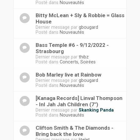
Posté dans
Nouveautés
Bitty McLean + Sly & Robbie = Glass
House
Dernier message par
gbougard
Posté dans
Nouveautés
Bass Temple #6 - 9/12/2022 -
Strasbourg
Dernier message par
thibz
Posté dans
Concerts, Soirées
Bob Marley live at Rainbow
Dernier message par
gbougard
Posté dans
Nouveautés
[Kanaga Records] Linval Thompson
- InI Jah Jah Children (7")
Dernier message par
Skanking Panda
Posté dans
Nouveautés
Clifton Smith & The Diamonds -
Bring back the love
Dernier message par
litelet