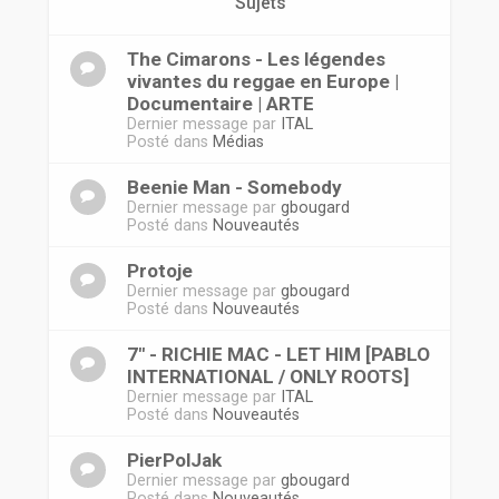
r
Sujets
The Cimarons - Les légendes
vivantes du reggae en Europe |
Documentaire | ARTE
Dernier message par
ITAL
Posté dans
Médias
Beenie Man - Somebody
Dernier message par
gbougard
Posté dans
Nouveautés
Protoje
Dernier message par
gbougard
Posté dans
Nouveautés
7" - RICHIE MAC - LET HIM [PABLO
INTERNATIONAL / ONLY ROOTS]
Dernier message par
ITAL
Posté dans
Nouveautés
PierPolJak
Dernier message par
gbougard
Posté dans
Nouveautés