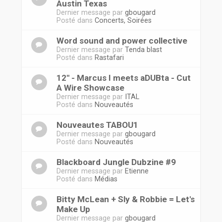
Austin Texas
Dernier message par
gbougard
Posté dans
Concerts, Soirées
Word sound and power collective
Dernier message par
Tenda blast
Posté dans
Rastafari
12'' - Marcus I meets aDUBta - Cut
A Wire Showcase
Dernier message par
ITAL
Posté dans
Nouveautés
Nouveautes TABOU1
Dernier message par
gbougard
Posté dans
Nouveautés
Blackboard Jungle Dubzine #9
Dernier message par
Etienne
Posté dans
Médias
Bitty McLean + Sly & Robbie = Let's
Make Up
Dernier message par
gbougard