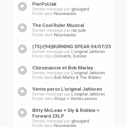
PierPolJak
Dernier message par
gbougard
Posté dans
Nouveautés
The Cool Ruler Musical
Dernier message par
ras jude
Posté dans
Nouveautés
(75)/(94)BURNING SPEAR 04/07/25
Dernier message par
L'original Jahloren
Posté dans
Concerts, Soirées
Chiromancie et Bob Marley .
Dernier message par
L'original Jahloren
Posté dans
Bob Marley & The Wailers
Vente perso L'original Jahloren
Dernier message par
L'original Jahloren
Posté dans
Shops + Ventes persos
Bitty McLean + Sly & Robbie =
Forward 2XLP
Dernier message par
gbougard
Posté dans
Nouveautés