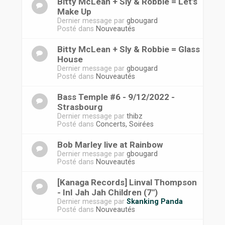
Bitty McLean + Sly & Robbie = Let's
Make Up
Dernier message par
gbougard
Posté dans
Nouveautés
Bitty McLean + Sly & Robbie = Glass
House
Dernier message par
gbougard
Posté dans
Nouveautés
Bass Temple #6 - 9/12/2022 -
Strasbourg
Dernier message par
thibz
Posté dans
Concerts, Soirées
Bob Marley live at Rainbow
Dernier message par
gbougard
Posté dans
Nouveautés
[Kanaga Records] Linval Thompson
- InI Jah Jah Children (7")
Dernier message par
Skanking Panda
Posté dans
Nouveautés