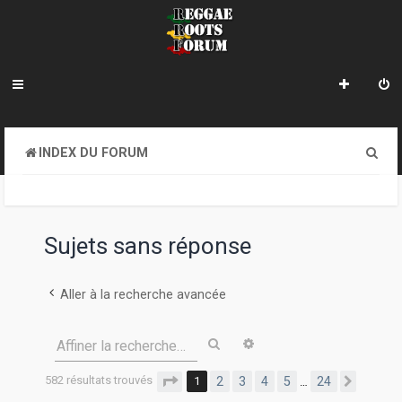
R
INDEX DU FORUM
e
c
h
Sujets sans réponse
e
r
Aller à la recherche avancée
c
Rechercher
Recherche avancée
Affiner la recherche…
h
e
582 résultats trouvés
Page
1
sur
24
1
2
3
4
5
24
…
Suivan