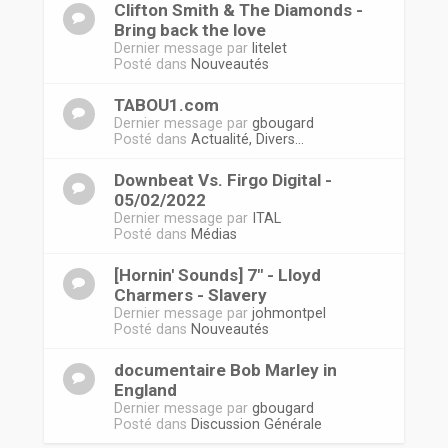
Clifton Smith & The Diamonds -
Bring back the love
Dernier message par
litelet
Posté dans
Nouveautés
TABOU1.com
Dernier message par
gbougard
Posté dans
Actualité, Divers...
Downbeat Vs. Firgo Digital -
05/02/2022
Dernier message par
ITAL
Posté dans
Médias
[Hornin' Sounds] 7" - Lloyd
Charmers - Slavery
Dernier message par
johmontpel
Posté dans
Nouveautés
documentaire Bob Marley in
England
Dernier message par
gbougard
Posté dans
Discussion Générale