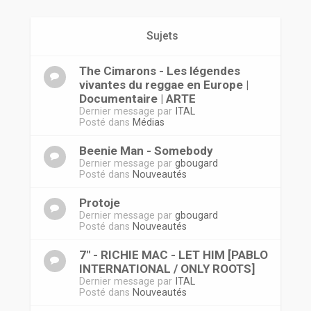
r
Sujets
The Cimarons - Les légendes
vivantes du reggae en Europe |
Documentaire | ARTE
Dernier message par
ITAL
Posté dans
Médias
Beenie Man - Somebody
Dernier message par
gbougard
Posté dans
Nouveautés
Protoje
Dernier message par
gbougard
Posté dans
Nouveautés
7" - RICHIE MAC - LET HIM [PABLO
INTERNATIONAL / ONLY ROOTS]
Dernier message par
ITAL
Posté dans
Nouveautés