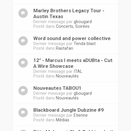
Marley Brothers Legacy Tour -
Austin Texas
Dernier message par
gbougard
Posté dans
Concerts, Soirées
Word sound and power collective
Dernier message par
Tenda blast
Posté dans
Rastafari
12'' - Marcus I meets aDUBta - Cut
A Wire Showcase
Dernier message par
ITAL
Posté dans
Nouveautés
Nouveautes TABOU1
Dernier message par
gbougard
Posté dans
Nouveautés
Blackboard Jungle Dubzine #9
Dernier message par
Etienne
Posté dans
Médias