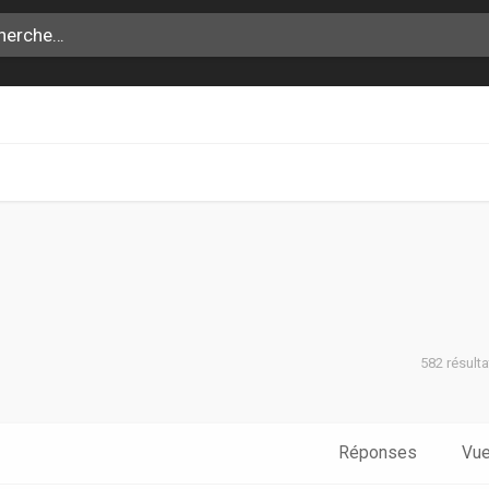
582 résult
che avancée
Réponses
Vu