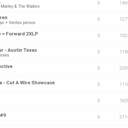
.
0
146
 Marley & The Wailers
oren
0
127
ps + Ventes persos
e = Forward 2XLP
0
102
r - Austin Texas
0
119
irées
ective
0
200
ta - Cut A Wire Showcase
0
111
0
162
 #9
0
211