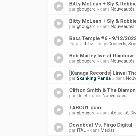
Bitty McLean + Sly & Robbi
par
gbougard
» dans
Nouveautés
Bitty McLean + Sly & Robbi
par
gbougard
» dans
Nouveautés
Bass Temple #6 - 9/12/2022
par
thibz
» dans
Concerts, Soi
Bob Marley live at Rainbow
par
gbougard
» dans
Nouveautés
[Kanaga Records] Linval Tho
par
Skanking Panda
» dans
Nouv
Clifton Smith & The Diamond
par
litelet
» dans
Nouveautés
TABOU1.com
par
gbougard
» dans
Actualité, Div
Downbeat Vs. Firgo Digital 
par
ITAL
» dans
Médias