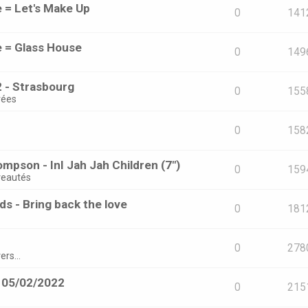
e = Let's Make Up
0
141
e = Glass House
0
149
 - Strasbourg
0
155
rées
0
158
mpson - InI Jah Jah Children (7")
0
159
eautés
s - Bring back the love
0
181
0
278
ers...
- 05/02/2022
0
215