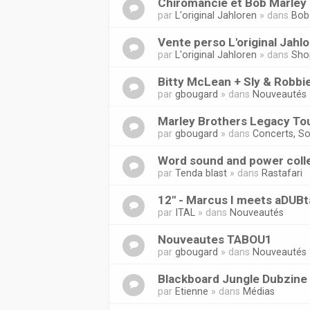
Chiromancie et Bob Marley 
par
L'original Jahloren
» dans
Bob
Vente perso L'original Jahl
par
L'original Jahloren
» dans
Sho
Bitty McLean + Sly & Robbi
par
gbougard
» dans
Nouveautés
Marley Brothers Legacy Tou
par
gbougard
» dans
Concerts, So
Word sound and power coll
par
Tenda blast
» dans
Rastafari
12'' - Marcus I meets aDUB
par
ITAL
» dans
Nouveautés
Nouveautes TABOU1
par
gbougard
» dans
Nouveautés
Blackboard Jungle Dubzine
par
Etienne
» dans
Médias