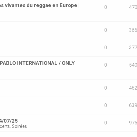
s vivantes du reggae en Europe |
0
47
0
36
0
37
 [PABLO INTERNATIONAL / ONLY
0
54
0
46
0
63
4/07/25
0
97
certs, Soirées