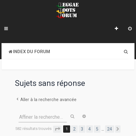
R
INDEX DU FORUM
e
c
h
Sujets sans réponse
e
r
Aller à la recherche avancée
c
Rechercher
Recherche avancée
Affiner la recherche…
h
e
582 résultats trouvés
Page
1
sur
24
1
2
3
4
5
24
…
Suivan