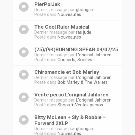
PierPolJak
Dernier message par
gbougard
Posté dans
Nouveautés
The Cool Ruler Musical
Dernier message par
ras jude
Posté dans
Nouveautés
(75)/(94)BURNING SPEAR 04/07/25
Dernier message par
L'original Jahloren
Posté dans
Concerts, Soirées
Chiromancie et Bob Marley .
Dernier message par
L'original Jahloren
Posté dans
Bob Marley & The Wailers
Vente perso L'original Jahloren
Dernier message par
L'original Jahloren
Posté dans
Shops + Ventes persos
Bitty McLean + Sly & Robbie =
Forward 2XLP
Dernier message par
gbougard
Posté dans
Nouveautés