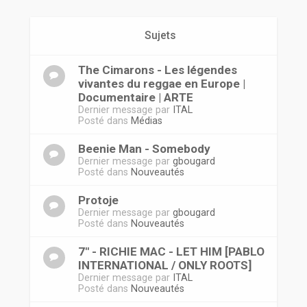
r
Sujets
The Cimarons - Les légendes
vivantes du reggae en Europe |
Documentaire | ARTE
Dernier message par
ITAL
Posté dans
Médias
Beenie Man - Somebody
Dernier message par
gbougard
Posté dans
Nouveautés
Protoje
Dernier message par
gbougard
Posté dans
Nouveautés
7" - RICHIE MAC - LET HIM [PABLO
INTERNATIONAL / ONLY ROOTS]
Dernier message par
ITAL
Posté dans
Nouveautés