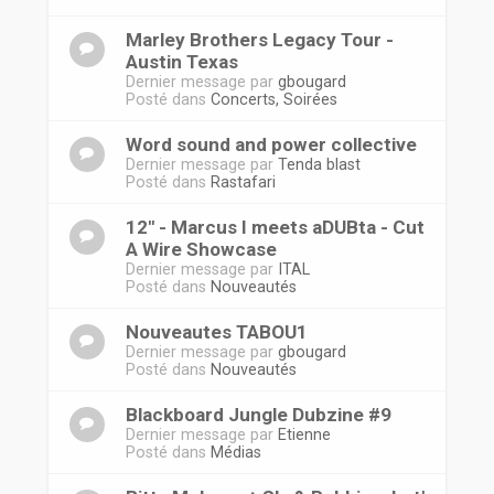
Marley Brothers Legacy Tour -
Austin Texas
Dernier message par
gbougard
Posté dans
Concerts, Soirées
Word sound and power collective
Dernier message par
Tenda blast
Posté dans
Rastafari
12'' - Marcus I meets aDUBta - Cut
A Wire Showcase
Dernier message par
ITAL
Posté dans
Nouveautés
Nouveautes TABOU1
Dernier message par
gbougard
Posté dans
Nouveautés
Blackboard Jungle Dubzine #9
Dernier message par
Etienne
Posté dans
Médias