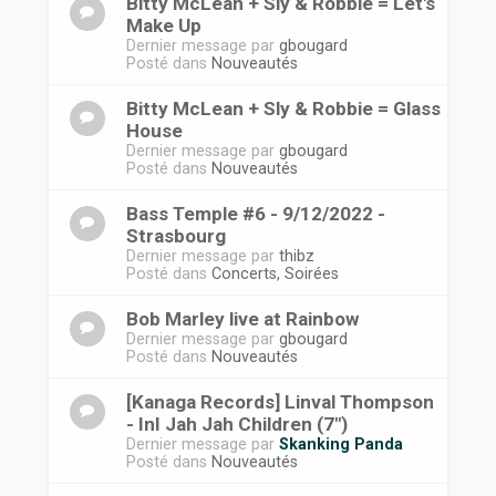
Bitty McLean + Sly & Robbie = Let's
Make Up
Dernier message par
gbougard
Posté dans
Nouveautés
Bitty McLean + Sly & Robbie = Glass
House
Dernier message par
gbougard
Posté dans
Nouveautés
Bass Temple #6 - 9/12/2022 -
Strasbourg
Dernier message par
thibz
Posté dans
Concerts, Soirées
Bob Marley live at Rainbow
Dernier message par
gbougard
Posté dans
Nouveautés
[Kanaga Records] Linval Thompson
- InI Jah Jah Children (7")
Dernier message par
Skanking Panda
Posté dans
Nouveautés