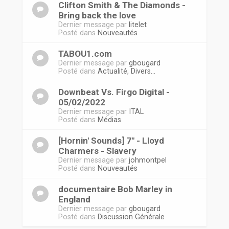
Clifton Smith & The Diamonds -
Bring back the love
Dernier message par
litelet
Posté dans
Nouveautés
TABOU1.com
Dernier message par
gbougard
Posté dans
Actualité, Divers...
Downbeat Vs. Firgo Digital -
05/02/2022
Dernier message par
ITAL
Posté dans
Médias
[Hornin' Sounds] 7" - Lloyd
Charmers - Slavery
Dernier message par
johmontpel
Posté dans
Nouveautés
documentaire Bob Marley in
England
Dernier message par
gbougard
Posté dans
Discussion Générale