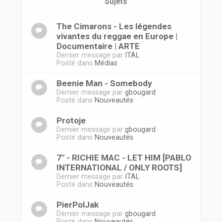
r
Sujets
The Cimarons - Les légendes
vivantes du reggae en Europe |
Documentaire | ARTE
Dernier message par
ITAL
Posté dans
Médias
Beenie Man - Somebody
Dernier message par
gbougard
Posté dans
Nouveautés
Protoje
Dernier message par
gbougard
Posté dans
Nouveautés
7" - RICHIE MAC - LET HIM [PABLO
INTERNATIONAL / ONLY ROOTS]
Dernier message par
ITAL
Posté dans
Nouveautés
PierPolJak
Dernier message par
gbougard
Posté dans
Nouveautés