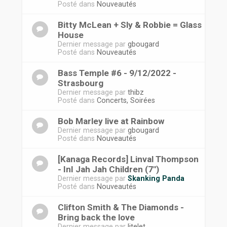
Posté dans
Nouveautés
Bitty McLean + Sly & Robbie = Glass
House
Dernier message par
gbougard
Posté dans
Nouveautés
Bass Temple #6 - 9/12/2022 -
Strasbourg
Dernier message par
thibz
Posté dans
Concerts, Soirées
Bob Marley live at Rainbow
Dernier message par
gbougard
Posté dans
Nouveautés
[Kanaga Records] Linval Thompson
- InI Jah Jah Children (7")
Dernier message par
Skanking Panda
Posté dans
Nouveautés
Clifton Smith & The Diamonds -
Bring back the love
Dernier message par
litelet