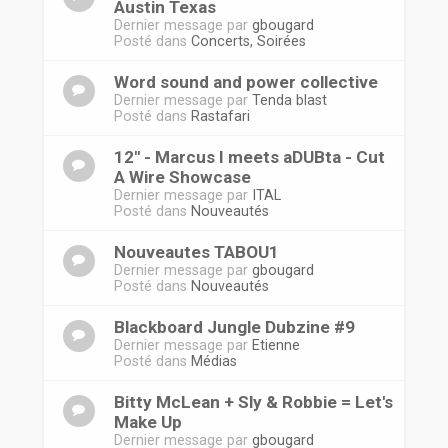
Austin Texas
Dernier message par
gbougard
Posté dans
Concerts, Soirées
Word sound and power collective
Dernier message par
Tenda blast
Posté dans
Rastafari
12'' - Marcus I meets aDUBta - Cut
A Wire Showcase
Dernier message par
ITAL
Posté dans
Nouveautés
Nouveautes TABOU1
Dernier message par
gbougard
Posté dans
Nouveautés
Blackboard Jungle Dubzine #9
Dernier message par
Etienne
Posté dans
Médias
Bitty McLean + Sly & Robbie = Let's
Make Up
Dernier message par
gbougard