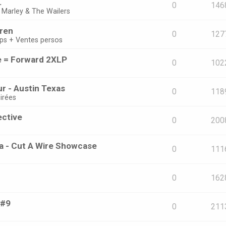
.
0
146
 Marley & The Wailers
oren
0
127
ps + Ventes persos
e = Forward 2XLP
0
102
r - Austin Texas
0
118
irées
ective
0
200
ta - Cut A Wire Showcase
0
111
0
162
 #9
0
211