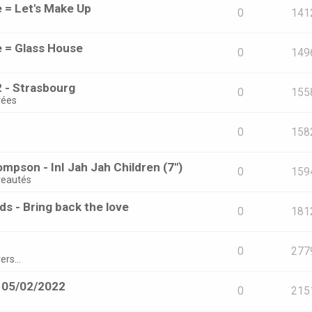
e = Let's Make Up
0
141
e = Glass House
0
149
 - Strasbourg
0
155
rées
0
158
mpson - InI Jah Jah Children (7")
0
159
eautés
s - Bring back the love
0
181
0
277
ers...
- 05/02/2022
0
215