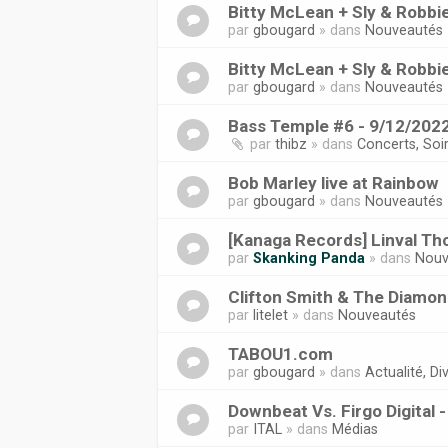
Bitty McLean + Sly & Robbi
par
gbougard
» dans
Nouveautés
Bitty McLean + Sly & Robbi
par
gbougard
» dans
Nouveautés
Bass Temple #6 - 9/12/2022
par
thibz
» dans
Concerts, Soi
Bob Marley live at Rainbow
par
gbougard
» dans
Nouveautés
[Kanaga Records] Linval Tho
par
Skanking Panda
» dans
Nouv
Clifton Smith & The Diamond
par
litelet
» dans
Nouveautés
TABOU1.com
par
gbougard
» dans
Actualité, Div
Downbeat Vs. Firgo Digital 
par
ITAL
» dans
Médias