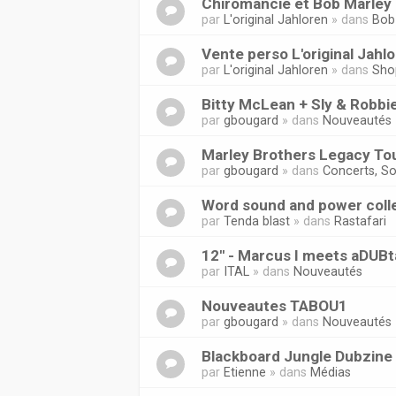
Chiromancie et Bob Marley 
par
L'original Jahloren
» dans
Bob
Vente perso L'original Jahl
par
L'original Jahloren
» dans
Sho
Bitty McLean + Sly & Robbi
par
gbougard
» dans
Nouveautés
Marley Brothers Legacy Tou
par
gbougard
» dans
Concerts, So
Word sound and power coll
par
Tenda blast
» dans
Rastafari
12'' - Marcus I meets aDUB
par
ITAL
» dans
Nouveautés
Nouveautes TABOU1
par
gbougard
» dans
Nouveautés
Blackboard Jungle Dubzine
par
Etienne
» dans
Médias