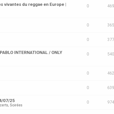
s vivantes du reggae en Europe |
0
46
0
36
0
37
 [PABLO INTERNATIONAL / ONLY
0
54
0
46
0
63
4/07/25
0
97
certs, Soirées