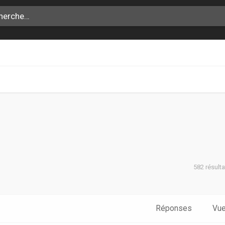
582 résult
che avancée
Réponses
Vu