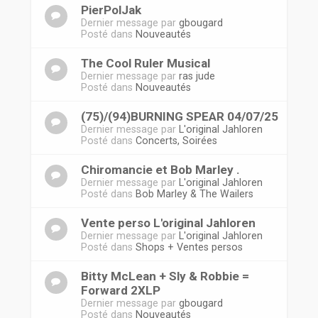
PierPolJak
Dernier message par
gbougard
Posté dans
Nouveautés
The Cool Ruler Musical
Dernier message par
ras jude
Posté dans
Nouveautés
(75)/(94)BURNING SPEAR 04/07/25
Dernier message par
L'original Jahloren
Posté dans
Concerts, Soirées
Chiromancie et Bob Marley .
Dernier message par
L'original Jahloren
Posté dans
Bob Marley & The Wailers
Vente perso L'original Jahloren
Dernier message par
L'original Jahloren
Posté dans
Shops + Ventes persos
Bitty McLean + Sly & Robbie =
Forward 2XLP
Dernier message par
gbougard
Posté dans
Nouveautés