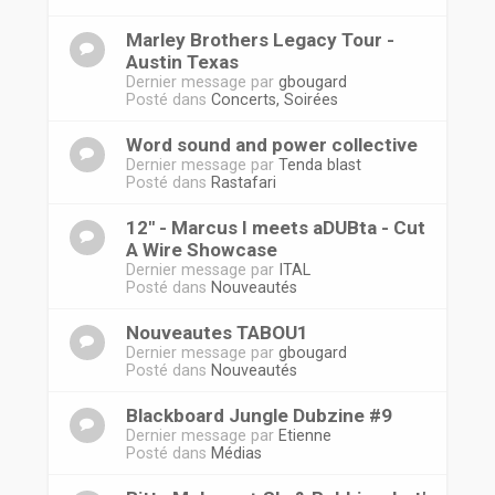
Marley Brothers Legacy Tour -
Austin Texas
Dernier message par
gbougard
Posté dans
Concerts, Soirées
Word sound and power collective
Dernier message par
Tenda blast
Posté dans
Rastafari
12'' - Marcus I meets aDUBta - Cut
A Wire Showcase
Dernier message par
ITAL
Posté dans
Nouveautés
Nouveautes TABOU1
Dernier message par
gbougard
Posté dans
Nouveautés
Blackboard Jungle Dubzine #9
Dernier message par
Etienne
Posté dans
Médias