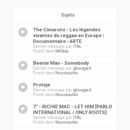
r
Sujets
The Cimarons - Les légendes
vivantes du reggae en Europe |
Documentaire | ARTE
Dernier message par
ITAL
Posté dans
Médias
Beenie Man - Somebody
Dernier message par
gbougard
Posté dans
Nouveautés
Protoje
Dernier message par
gbougard
Posté dans
Nouveautés
7" - RICHIE MAC - LET HIM [PABLO
INTERNATIONAL / ONLY ROOTS]
Dernier message par
ITAL
Posté dans
Nouveautés