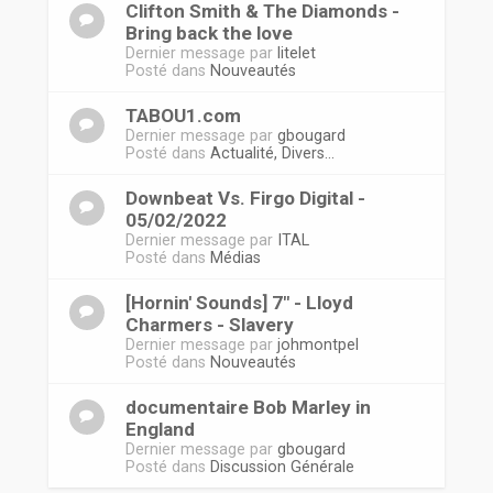
Clifton Smith & The Diamonds -
Bring back the love
Dernier message par
litelet
Posté dans
Nouveautés
TABOU1.com
Dernier message par
gbougard
Posté dans
Actualité, Divers...
Downbeat Vs. Firgo Digital -
05/02/2022
Dernier message par
ITAL
Posté dans
Médias
[Hornin' Sounds] 7" - Lloyd
Charmers - Slavery
Dernier message par
johmontpel
Posté dans
Nouveautés
documentaire Bob Marley in
England
Dernier message par
gbougard
Posté dans
Discussion Générale