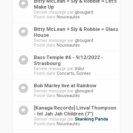
Bitty McLean + Sly & Robbie = Let's
Make Up
Dernier message par
gbougard
Posté dans
Nouveautés
Bitty McLean + Sly & Robbie = Glass
House
Dernier message par
gbougard
Posté dans
Nouveautés
Bass Temple #6 - 9/12/2022 -
Strasbourg
Dernier message par
thibz
Posté dans
Concerts, Soirées
Bob Marley live at Rainbow
Dernier message par
gbougard
Posté dans
Nouveautés
[Kanaga Records] Linval Thompson
- InI Jah Jah Children (7")
Dernier message par
Skanking Panda
Posté dans
Nouveautés