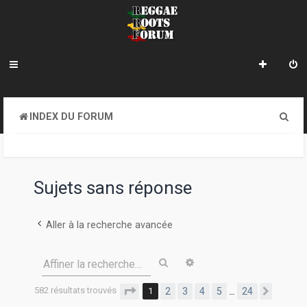
R
INDEX DU FORUM
e
c
h
Sujets sans réponse
e
r
Aller à la recherche avancée
c
Rechercher
Recherche avancée
Affiner la recherche…
h
e
582 résultats trouvés
Page
1
sur
24
1
2
3
4
5
24
…
Suivan