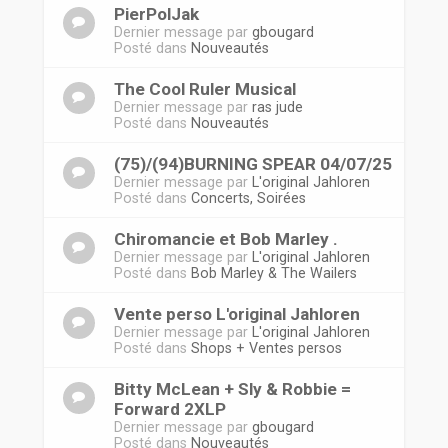
PierPolJak
Dernier message par
gbougard
Posté dans
Nouveautés
The Cool Ruler Musical
Dernier message par
ras jude
Posté dans
Nouveautés
(75)/(94)BURNING SPEAR 04/07/25
Dernier message par
L'original Jahloren
Posté dans
Concerts, Soirées
Chiromancie et Bob Marley .
Dernier message par
L'original Jahloren
Posté dans
Bob Marley & The Wailers
Vente perso L'original Jahloren
Dernier message par
L'original Jahloren
Posté dans
Shops + Ventes persos
Bitty McLean + Sly & Robbie =
Forward 2XLP
Dernier message par
gbougard
Posté dans
Nouveautés