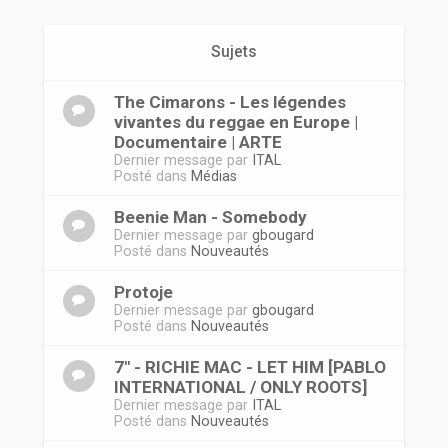
r
Sujets
The Cimarons - Les légendes
vivantes du reggae en Europe |
Documentaire | ARTE
Dernier message par
ITAL
Posté dans
Médias
Beenie Man - Somebody
Dernier message par
gbougard
Posté dans
Nouveautés
Protoje
Dernier message par
gbougard
Posté dans
Nouveautés
7" - RICHIE MAC - LET HIM [PABLO
INTERNATIONAL / ONLY ROOTS]
Dernier message par
ITAL
Posté dans
Nouveautés