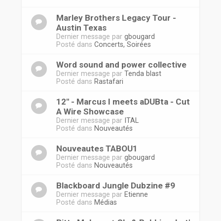
Marley Brothers Legacy Tour -
Austin Texas
Dernier message par
gbougard
Posté dans
Concerts, Soirées
Word sound and power collective
Dernier message par
Tenda blast
Posté dans
Rastafari
12'' - Marcus I meets aDUBta - Cut
A Wire Showcase
Dernier message par
ITAL
Posté dans
Nouveautés
Nouveautes TABOU1
Dernier message par
gbougard
Posté dans
Nouveautés
Blackboard Jungle Dubzine #9
Dernier message par
Etienne
Posté dans
Médias