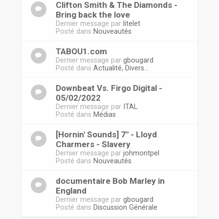
Clifton Smith & The Diamonds -
Bring back the love
Dernier message par
litelet
Posté dans
Nouveautés
TABOU1.com
Dernier message par
gbougard
Posté dans
Actualité, Divers...
Downbeat Vs. Firgo Digital -
05/02/2022
Dernier message par
ITAL
Posté dans
Médias
[Hornin' Sounds] 7" - Lloyd
Charmers - Slavery
Dernier message par
johmontpel
Posté dans
Nouveautés
documentaire Bob Marley in
England
Dernier message par
gbougard
Posté dans
Discussion Générale