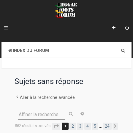
R
INDEX DU FORUM
e
c
h
Sujets sans réponse
e
r
Aller à la recherche avancée
c
Rechercher
Recherche avancée
Affiner la recherche…
h
e
582 résultats trouvés
Page
1
sur
24
1
2
3
4
5
24
…
Suivan