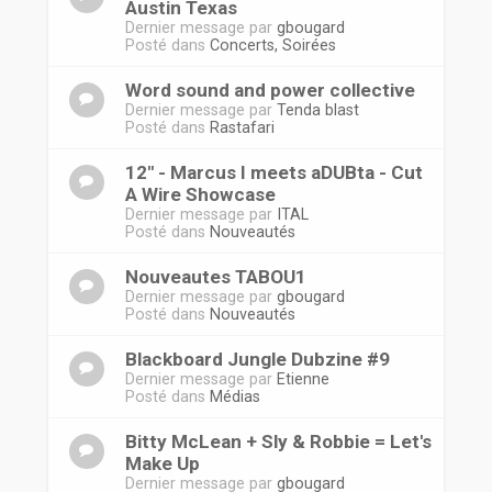
Austin Texas
Dernier message par
gbougard
Posté dans
Concerts, Soirées
Word sound and power collective
Dernier message par
Tenda blast
Posté dans
Rastafari
12'' - Marcus I meets aDUBta - Cut
A Wire Showcase
Dernier message par
ITAL
Posté dans
Nouveautés
Nouveautes TABOU1
Dernier message par
gbougard
Posté dans
Nouveautés
Blackboard Jungle Dubzine #9
Dernier message par
Etienne
Posté dans
Médias
Bitty McLean + Sly & Robbie = Let's
Make Up
Dernier message par
gbougard