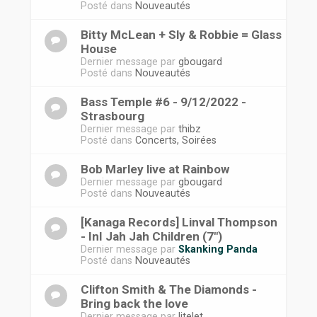
Posté dans
Nouveautés
Bitty McLean + Sly & Robbie = Glass
House
Dernier message par
gbougard
Posté dans
Nouveautés
Bass Temple #6 - 9/12/2022 -
Strasbourg
Dernier message par
thibz
Posté dans
Concerts, Soirées
Bob Marley live at Rainbow
Dernier message par
gbougard
Posté dans
Nouveautés
[Kanaga Records] Linval Thompson
- InI Jah Jah Children (7")
Dernier message par
Skanking Panda
Posté dans
Nouveautés
Clifton Smith & The Diamonds -
Bring back the love
Dernier message par
litelet