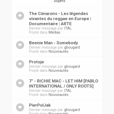
r
Sujets
The Cimarons - Les légendes
vivantes du reggae en Europe |
Documentaire | ARTE
Dernier message par
ITAL
Posté dans
Médias
Beenie Man - Somebody
Dernier message par
gbougard
Posté dans
Nouveautés
Protoje
Dernier message par
gbougard
Posté dans
Nouveautés
7" - RICHIE MAC - LET HIM [PABLO
INTERNATIONAL / ONLY ROOTS]
Dernier message par
ITAL
Posté dans
Nouveautés
PierPolJak
Dernier message par
gbougard
Posté dans
Nouveautés