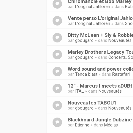
Chiromancie et Bob Marley 
par
L'original Jahloren
» dans
Bob
Vente perso L'original Jahl
par
L'original Jahloren
» dans
Sho
Bitty McLean + Sly & Robbi
par
gbougard
» dans
Nouveautés
Marley Brothers Legacy Tou
par
gbougard
» dans
Concerts, So
Word sound and power coll
par
Tenda blast
» dans
Rastafari
12'' - Marcus I meets aDUB
par
ITAL
» dans
Nouveautés
Nouveautes TABOU1
par
gbougard
» dans
Nouveautés
Blackboard Jungle Dubzine
par
Etienne
» dans
Médias