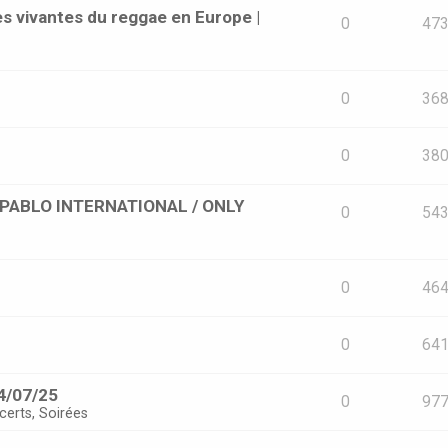
s vivantes du reggae en Europe |
0
47
0
36
0
38
 [PABLO INTERNATIONAL / ONLY
0
54
0
46
0
64
4/07/25
0
97
certs, Soirées