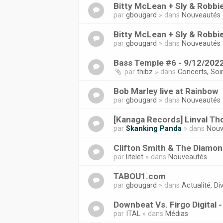
Bitty McLean + Sly & Robbi
par
gbougard
» dans
Nouveautés
Bitty McLean + Sly & Robbi
par
gbougard
» dans
Nouveautés
Bass Temple #6 - 9/12/2022
par
thibz
» dans
Concerts, Soi
Bob Marley live at Rainbow
par
gbougard
» dans
Nouveautés
[Kanaga Records] Linval Tho
par
Skanking Panda
» dans
Nouv
Clifton Smith & The Diamond
par
litelet
» dans
Nouveautés
TABOU1.com
par
gbougard
» dans
Actualité, Div
Downbeat Vs. Firgo Digital 
par
ITAL
» dans
Médias