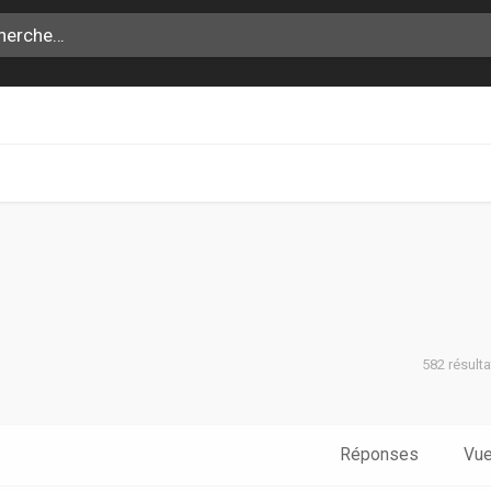
582 résult
che avancée
Réponses
Vu