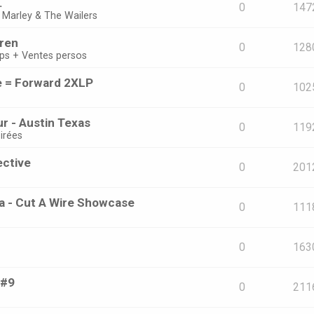
.
0
147
 Marley & The Wailers
oren
0
128
ps + Ventes persos
e = Forward 2XLP
0
102
r - Austin Texas
0
119
irées
ective
0
201
ta - Cut A Wire Showcase
0
111
0
163
 #9
0
211