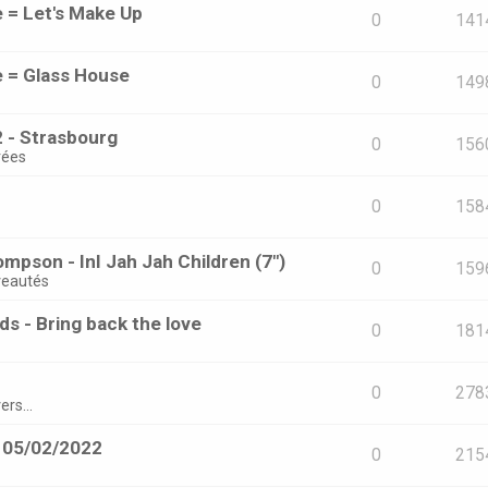
e = Let's Make Up
0
141
e = Glass House
0
149
 - Strasbourg
0
156
rées
0
158
mpson - InI Jah Jah Children (7")
0
159
eautés
s - Bring back the love
0
181
0
278
ers...
- 05/02/2022
0
215