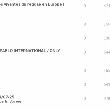
s vivantes du reggae en Europe |
0
47
0
36
0
38
 [PABLO INTERNATIONAL / ONLY
0
54
0
46
0
64
4/07/25
0
97
certs, Soirées