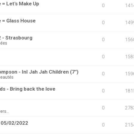
e = Let's Make Up
0
141
e = Glass House
0
149
 - Strasbourg
0
156
rées
0
158
mpson - InI Jah Jah Children (7")
0
159
eautés
s - Bring back the love
0
181
0
278
ers...
- 05/02/2022
0
215