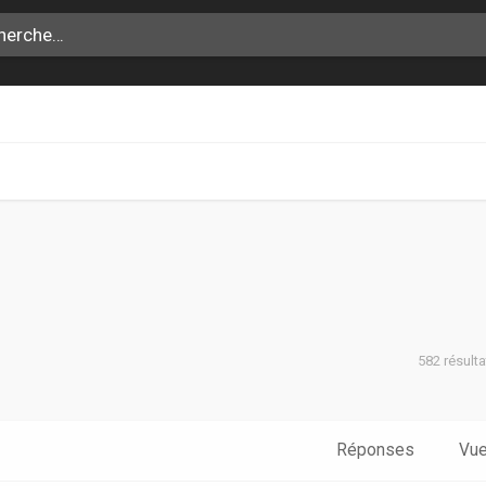
582 résult
che avancée
Réponses
Vu