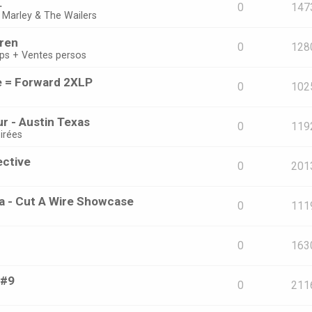
.
0
147
 Marley & The Wailers
oren
0
128
ps + Ventes persos
e = Forward 2XLP
0
102
r - Austin Texas
0
119
irées
ective
0
201
ta - Cut A Wire Showcase
0
111
0
163
 #9
0
211