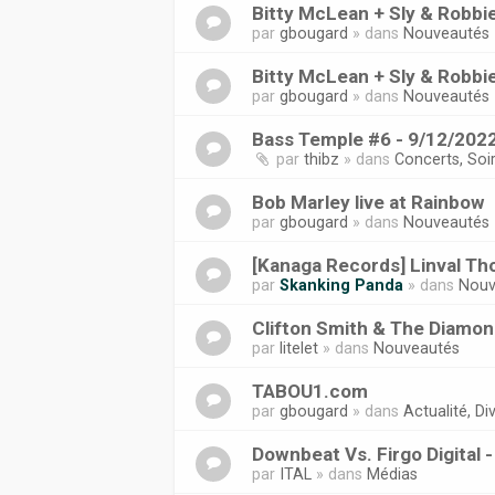
Bitty McLean + Sly & Robbi
par
gbougard
» dans
Nouveautés
Bitty McLean + Sly & Robbi
par
gbougard
» dans
Nouveautés
Bass Temple #6 - 9/12/2022
par
thibz
» dans
Concerts, Soi
Bob Marley live at Rainbow
par
gbougard
» dans
Nouveautés
[Kanaga Records] Linval Tho
par
Skanking Panda
» dans
Nouv
Clifton Smith & The Diamond
par
litelet
» dans
Nouveautés
TABOU1.com
par
gbougard
» dans
Actualité, Div
Downbeat Vs. Firgo Digital 
par
ITAL
» dans
Médias