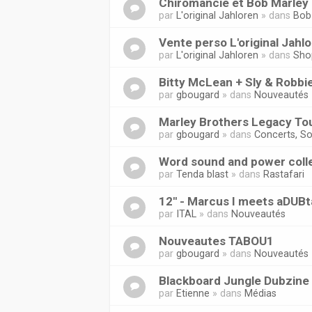
Chiromancie et Bob Marley 
par
L'original Jahloren
» dans
Bob
Vente perso L'original Jahl
par
L'original Jahloren
» dans
Sho
Bitty McLean + Sly & Robbi
par
gbougard
» dans
Nouveautés
Marley Brothers Legacy Tou
par
gbougard
» dans
Concerts, So
Word sound and power coll
par
Tenda blast
» dans
Rastafari
12'' - Marcus I meets aDUB
par
ITAL
» dans
Nouveautés
Nouveautes TABOU1
par
gbougard
» dans
Nouveautés
Blackboard Jungle Dubzine
par
Etienne
» dans
Médias