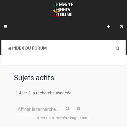
R
INDEX DU FORUM
e
c
h
Sujets actifs
e
r
Aller à la recherche avancée
c
Rechercher
Recherche avancée
Affiner la recherche…
h
4 résultats trouvés • Page
1
sur
1
e