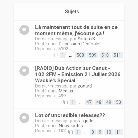
r
Sujets
Là maintenant tout de suite en ce
moment même, j'écoute ça !
Dernier message par
SistarolK
Posté dans
Discussion Générale
Réponses :
5102
1
…
508
509
510
511
[RADIO] Dub Action sur Canut -
102.2FM - Emission 21 Juillet 2026
Wackie's Special
Dernier message par
zonard
Posté dans
Médias
Réponses :
499
1
…
47
48
49
50
Lot of uncredible releases??
Dernier message par
ras jude
Posté dans
Nouveautés
Réponses :
102
1
…
8
9
10
11