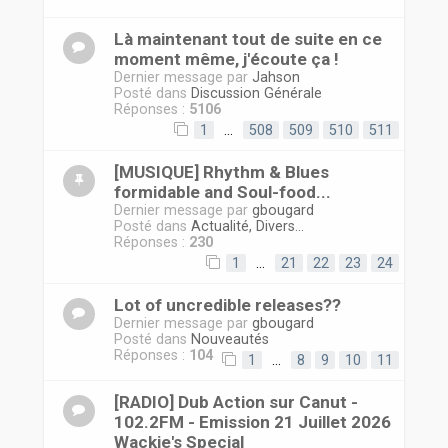
r
Là maintenant tout de suite en ce
moment même, j'écoute ça !
Dernier message par
Jahson
Posté dans
Discussion Générale
Réponses :
5106
1
…
508
509
510
511
[MUSIQUE] Rhythm & Blues
formidable and Soul-food...
Dernier message par
gbougard
Posté dans
Actualité, Divers...
Réponses :
230
1
…
21
22
23
24
Lot of uncredible releases??
Dernier message par
gbougard
Posté dans
Nouveautés
Réponses :
104
1
…
8
9
10
11
[RADIO] Dub Action sur Canut -
102.2FM - Emission 21 Juillet 2026
Wackie's Special