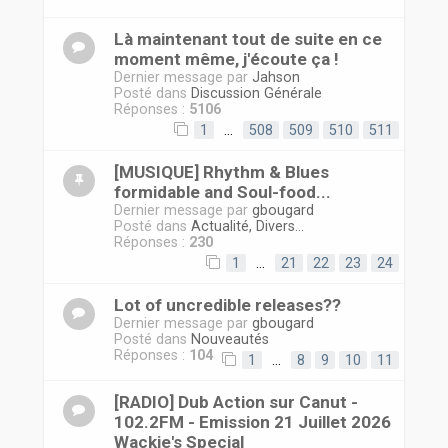
r
Là maintenant tout de suite en ce
moment même, j'écoute ça !
Dernier message par
Jahson
Posté dans
Discussion Générale
Réponses :
5106
1
…
508
509
510
511
[MUSIQUE] Rhythm & Blues
formidable and Soul-food...
Dernier message par
gbougard
Posté dans
Actualité, Divers...
Réponses :
230
1
…
21
22
23
24
Lot of uncredible releases??
Dernier message par
gbougard
Posté dans
Nouveautés
Réponses :
104
1
…
8
9
10
11
[RADIO] Dub Action sur Canut -
102.2FM - Emission 21 Juillet 2026
Wackie's Special