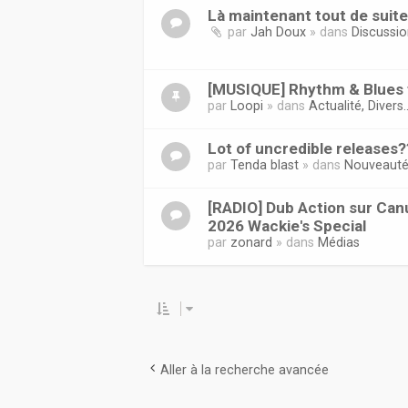
Là maintenant tout de suit
par
Jah Doux
» dans
Discussi
[MUSIQUE] Rhythm & Blues f
par
Loopi
» dans
Actualité, Divers..
Lot of uncredible releases?
par
Tenda blast
» dans
Nouveaut
[RADIO] Dub Action sur Canu
2026 Wackie's Special
par
zonard
» dans
Médias
Aller à la recherche avancée