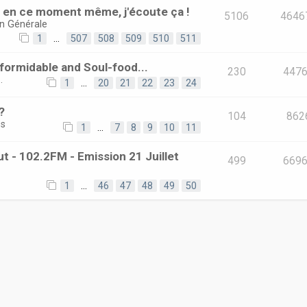
e en ce moment même, j'écoute ça !
5106
4646
on Générale
1
…
507
508
509
510
511
ormidable and Soul-food...
230
447
.
1
…
20
21
22
23
24
?
104
862
és
1
…
7
8
9
10
11
t - 102.2FM - Emission 21 Juillet
499
669
1
…
46
47
48
49
50