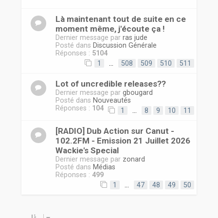
r
Là maintenant tout de suite en ce
moment même, j'écoute ça !
Dernier message par
ras jude
Posté dans
Discussion Générale
Réponses :
5104
1
…
508
509
510
511
Lot of uncredible releases??
Dernier message par
gbougard
Posté dans
Nouveautés
Réponses :
104
1
…
8
9
10
11
[RADIO] Dub Action sur Canut -
102.2FM - Emission 21 Juillet 2026
Wackie's Special
Dernier message par
zonard
Posté dans
Médias
Réponses :
499
1
…
47
48
49
50