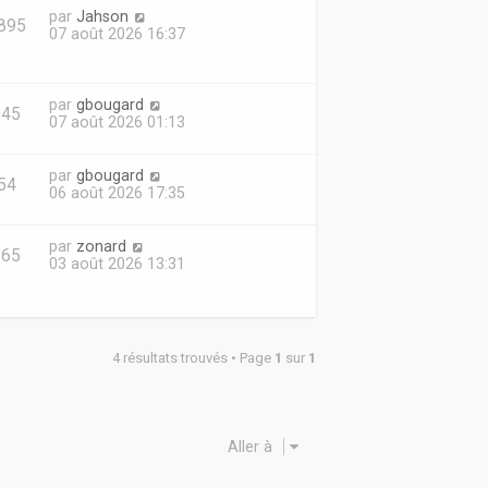
par
Jahson
895
07 août 2026 16:37
par
gbougard
045
07 août 2026 01:13
par
gbougard
54
06 août 2026 17:35
par
zonard
365
03 août 2026 13:31
4 résultats trouvés • Page
1
sur
1
Aller à