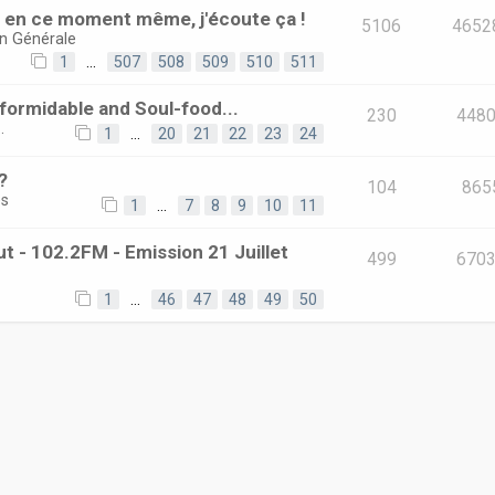
e en ce moment même, j'écoute ça !
5106
4652
on Générale
1
…
507
508
509
510
511
ormidable and Soul-food...
230
448
.
1
…
20
21
22
23
24
?
104
865
és
1
…
7
8
9
10
11
t - 102.2FM - Emission 21 Juillet
499
670
1
…
46
47
48
49
50