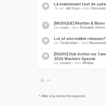
Là maintenant tout de suit
par
Jah Doux
» dans
Discussi
[MUSIQUE] Rhythm & Blues f
par
Loopi
» dans
Actualité, Divers..
Lot of uncredible releases?
par
Tenda blast
» dans
Nouveaut
[RADIO] Dub Action sur Canu
2026 Wackie's Special
par
zonard
» dans
Médias
Aller à la recherche avancée