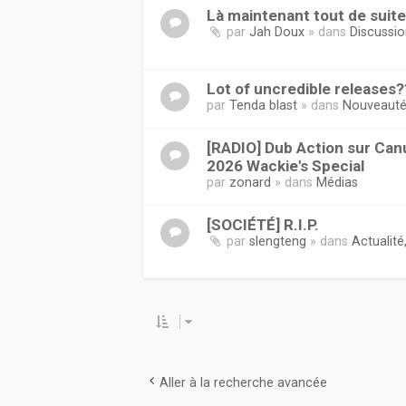
Là maintenant tout de suit
par
Jah Doux
» dans
Discussi
Lot of uncredible releases?
par
Tenda blast
» dans
Nouveaut
[RADIO] Dub Action sur Canu
2026 Wackie's Special
par
zonard
» dans
Médias
[SOCIÉTÉ] R.I.P.
par
slengteng
» dans
Actualité,
Aller à la recherche avancée