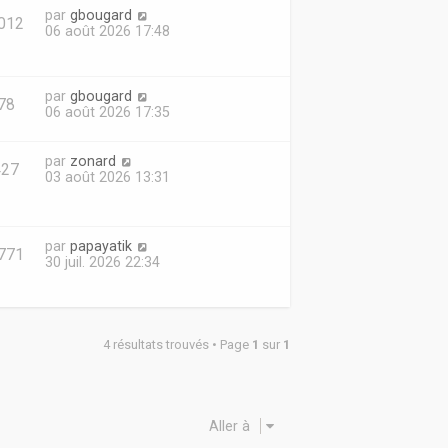
par
gbougard
012
06 août 2026 17:48
par
gbougard
78
06 août 2026 17:35
par
zonard
427
03 août 2026 13:31
par
papayatik
771
30 juil. 2026 22:34
4 résultats trouvés • Page
1
sur
1
Aller à