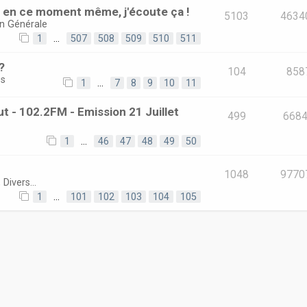
e en ce moment même, j'écoute ça !
5103
4634
on Générale
1
…
507
508
509
510
511
?
104
858
és
1
…
7
8
9
10
11
t - 102.2FM - Emission 21 Juillet
499
668
1
…
46
47
48
49
50
1048
9770
 Divers...
1
…
101
102
103
104
105