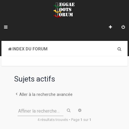
R
INDEX DU FORUM
e
c
h
Sujets actifs
e
r
Aller à la recherche avancée
c
Rechercher
Recherche avancée
Affiner la recherche…
h
4 résultats trouvés • Page
1
sur
1
e