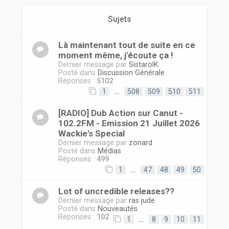
r
Sujets
Là maintenant tout de suite en ce
moment même, j'écoute ça !
Dernier message par
SistarolK
Posté dans
Discussion Générale
Réponses :
5102
1
…
508
509
510
511
[RADIO] Dub Action sur Canut -
102.2FM - Emission 21 Juillet 2026
Wackie's Special
Dernier message par
zonard
Posté dans
Médias
Réponses :
499
1
…
47
48
49
50
Lot of uncredible releases??
Dernier message par
ras jude
Posté dans
Nouveautés
Réponses :
102
1
…
8
9
10
11