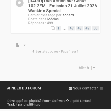
[RADIO] Dub Action sur Canut -
102.2FM - Emission 21 Juillet 2026
Wackie's Special
Dernier message par
zonard
Posté dans
Médias
Réponses :
499
1
…
47
48
49
50
4 résultats trouvés • Page
1
sur
1
Aller à
INDEX DU FORUM
Nous contacter
Développé par
phpBB
® Forum Software © phpBB Limited
Traduit par
phpBB-fr.com