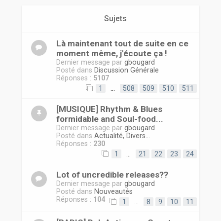
r
Sujets
Là maintenant tout de suite en ce
moment même, j'écoute ça !
Dernier message par
gbougard
Posté dans
Discussion Générale
Réponses :
5107
1
…
508
509
510
511
[MUSIQUE] Rhythm & Blues
formidable and Soul-food...
Dernier message par
gbougard
Posté dans
Actualité, Divers...
Réponses :
230
1
…
21
22
23
24
Lot of uncredible releases??
Dernier message par
gbougard
Posté dans
Nouveautés
Réponses :
104
1
…
8
9
10
11