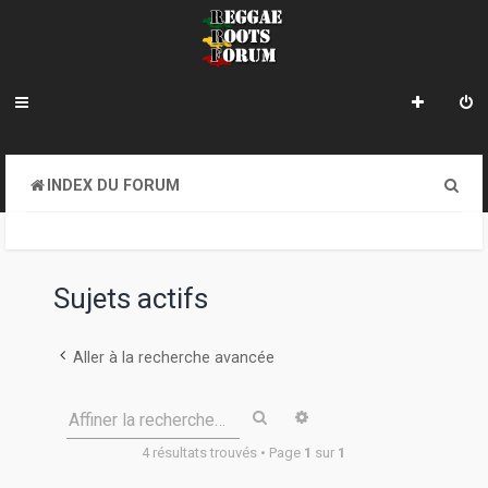
R
INDEX DU FORUM
e
c
h
Sujets actifs
e
r
Aller à la recherche avancée
c
Rechercher
Recherche avancée
Affiner la recherche…
h
4 résultats trouvés • Page
1
sur
1
e