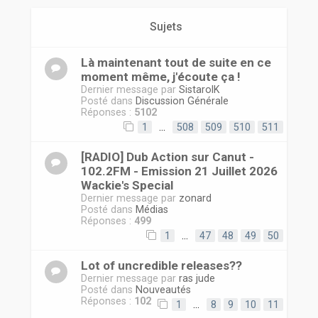
r
Sujets
Là maintenant tout de suite en ce
moment même, j'écoute ça !
Dernier message par
SistarolK
Posté dans
Discussion Générale
Réponses :
5102
1
…
508
509
510
511
[RADIO] Dub Action sur Canut -
102.2FM - Emission 21 Juillet 2026
Wackie's Special
Dernier message par
zonard
Posté dans
Médias
Réponses :
499
1
…
47
48
49
50
Lot of uncredible releases??
Dernier message par
ras jude
Posté dans
Nouveautés
Réponses :
102
1
…
8
9
10
11