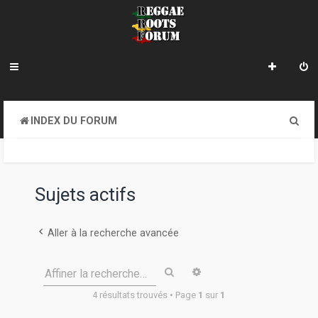
R
INDEX DU FORUM
e
c
h
Sujets actifs
e
r
Aller à la recherche avancée
c
Rechercher
Recherche avancée
Affiner la recherche…
h
4 résultats trouvés • Page
1
sur
1
e