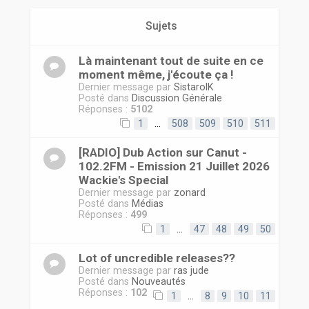
r
Sujets
Là maintenant tout de suite en ce
moment même, j'écoute ça !
Dernier message par
SistarolK
Posté dans
Discussion Générale
Réponses :
5102
1
…
508
509
510
511
[RADIO] Dub Action sur Canut -
102.2FM - Emission 21 Juillet 2026
Wackie's Special
Dernier message par
zonard
Posté dans
Médias
Réponses :
499
1
…
47
48
49
50
Lot of uncredible releases??
Dernier message par
ras jude
Posté dans
Nouveautés
Réponses :
102
1
…
8
9
10
11