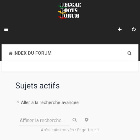
R
INDEX DU FORUM
e
c
h
Sujets actifs
e
r
Aller à la recherche avancée
c
Rechercher
Recherche avancée
Affiner la recherche…
h
4 résultats trouvés • Page
1
sur
1
e