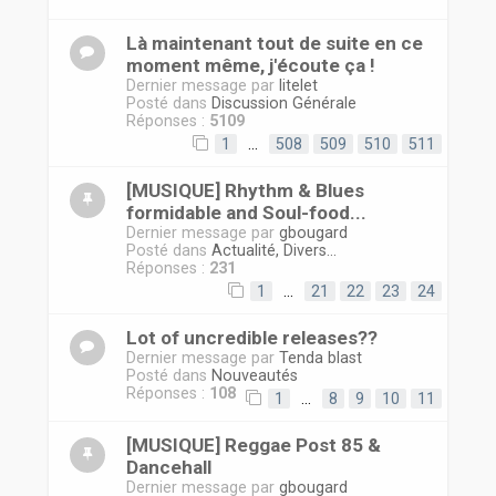
r
Là maintenant tout de suite en ce
moment même, j'écoute ça !
Dernier message par
litelet
Posté dans
Discussion Générale
Réponses :
5109
1
…
508
509
510
511
[MUSIQUE] Rhythm & Blues
formidable and Soul-food...
Dernier message par
gbougard
Posté dans
Actualité, Divers...
Réponses :
231
1
…
21
22
23
24
Lot of uncredible releases??
Dernier message par
Tenda blast
Posté dans
Nouveautés
Réponses :
108
1
…
8
9
10
11
[MUSIQUE] Reggae Post 85 &
Dancehall
Dernier message par
gbougard