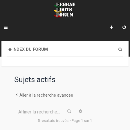
R
INDEX DU FORUM
e
c
h
Sujets actifs
e
r
Aller à la recherche avancée
c
Rechercher
Recherche avancée
Affiner la recherche…
h
5 résultats trouvés • Page
1
sur
1
e