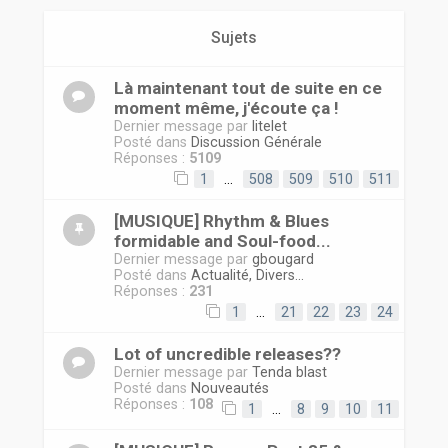
r
Sujets
Là maintenant tout de suite en ce
moment même, j'écoute ça !
Dernier message par
litelet
Posté dans
Discussion Générale
Réponses :
5109
1
…
508
509
510
511
[MUSIQUE] Rhythm & Blues
formidable and Soul-food...
Dernier message par
gbougard
Posté dans
Actualité, Divers...
Réponses :
231
1
…
21
22
23
24
Lot of uncredible releases??
Dernier message par
Tenda blast
Posté dans
Nouveautés
Réponses :
108
1
…
8
9
10
11