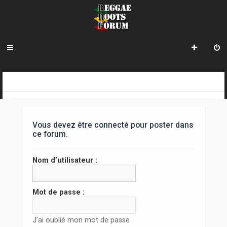
R
INDEX DU FORUM
e
c
Vous devez être connecté pour poster dans
h
ce forum.
e
Nom d’utilisateur :
r
c
Mot de passe :
h
e
J’ai oublié mon mot de passe