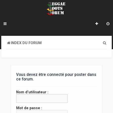
R
INDEX DU FORUM
e
c
h
e
Vous devez être connecté pour poster dans
ce forum.
r
c
Nom d’utilisateur :
h
e
Mot de passe :