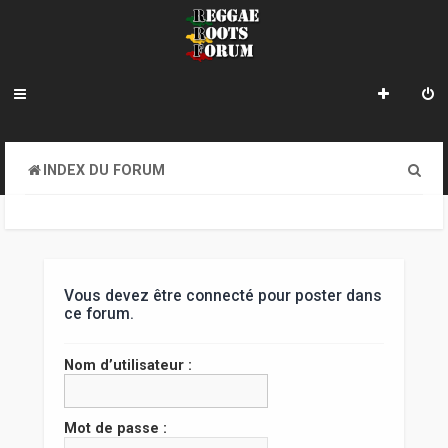
R
INDEX DU FORUM
e
c
h
e
Vous devez être connecté pour poster dans
ce forum.
r
c
Nom d’utilisateur :
h
e
Mot de passe :