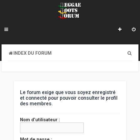
R
INDEX DU FORUM
e
c
h
e
Le forum exige que vous soyez enregistré
et connecté pour pouvoir consulter le profil
r
des membres.
c
Nom d’utilisateur :
h
e
Mot de passe :