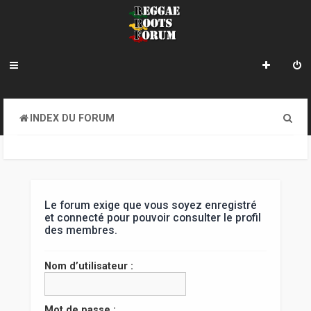
R
INDEX DU FORUM
e
c
h
e
Le forum exige que vous soyez enregistré
et connecté pour pouvoir consulter le profil
r
des membres.
c
Nom d’utilisateur :
h
e
Mot de passe :