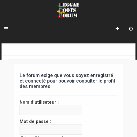
R
INDEX DU FORUM
e
c
Le forum exige que vous soyez enregistré
h
et connecté pour pouvoir consulter le profil
des membres.
e
r
Nom d’utilisateur :
c
h
Mot de passe :
e