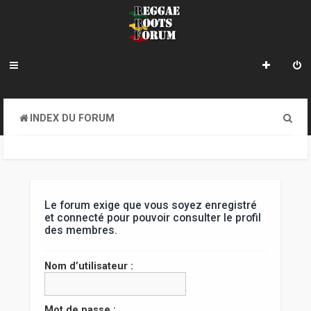
R
INDEX DU FORUM
e
c
h
e
Le forum exige que vous soyez enregistré
et connecté pour pouvoir consulter le profil
r
des membres.
c
Nom d’utilisateur :
h
e
Mot de passe :