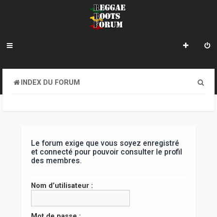
R
INDEX DU FORUM
e
c
h
e
Le forum exige que vous soyez enregistré
et connecté pour pouvoir consulter le profil
r
des membres.
c
Nom d’utilisateur :
h
e
Mot de passe :