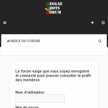
R
INDEX DU FORUM
e
c
h
e
Le forum exige que vous soyez enregistré
et connecté pour pouvoir consulter le profil
r
des membres.
c
Nom d’utilisateur :
h
e
Mot de passe :