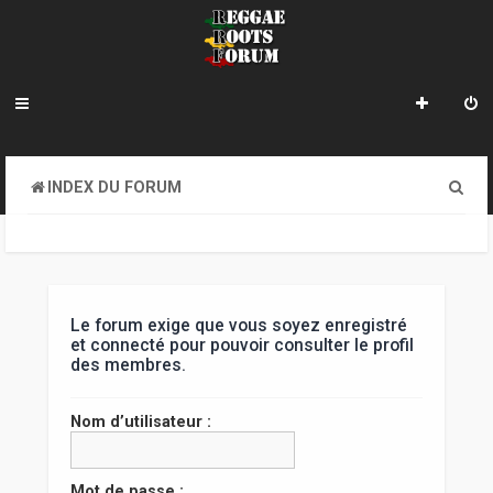
R
INDEX DU FORUM
e
c
h
e
Le forum exige que vous soyez enregistré
et connecté pour pouvoir consulter le profil
r
des membres.
c
Nom d’utilisateur :
h
e
Mot de passe :