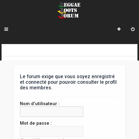
R
INDEX DU FORUM
e
c
Le forum exige que vous soyez enregistré
h
et connecté pour pouvoir consulter le profil
des membres.
e
r
Nom d’utilisateur :
c
h
Mot de passe :
e