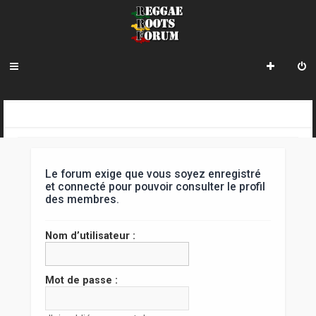
R
INDEX DU FORUM
e
c
Le forum exige que vous soyez enregistré
h
et connecté pour pouvoir consulter le profil
des membres.
e
r
Nom d’utilisateur :
c
h
Mot de passe :
e