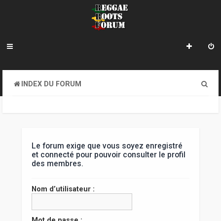
R
INDEX DU FORUM
e
c
h
e
Le forum exige que vous soyez enregistré
et connecté pour pouvoir consulter le profil
r
des membres.
c
Nom d’utilisateur :
h
e
Mot de passe :