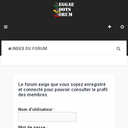
R
INDEX DU FORUM
e
c
h
e
Le forum exige que vous soyez enregistré
et connecté pour pouvoir consulter le profil
r
des membres.
c
Nom d’utilisateur :
h
e
Mot de passe :