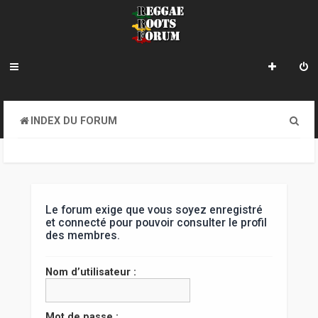
R
INDEX DU FORUM
e
c
h
e
Le forum exige que vous soyez enregistré
et connecté pour pouvoir consulter le profil
r
des membres.
c
Nom d’utilisateur :
h
e
Mot de passe :