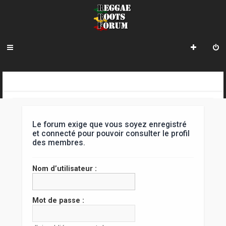
R
INDEX DU FORUM
e
c
Le forum exige que vous soyez enregistré
h
et connecté pour pouvoir consulter le profil
des membres.
e
r
Nom d’utilisateur :
c
h
Mot de passe :
e