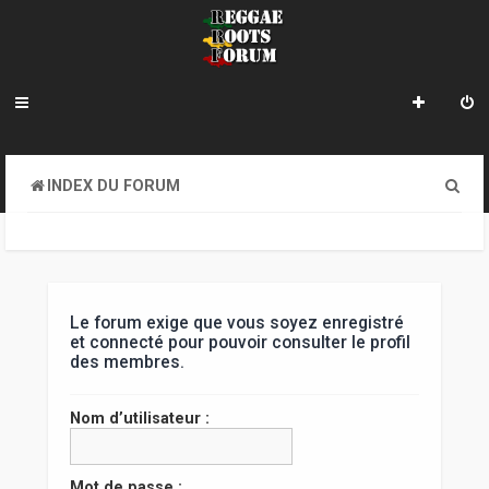
R
INDEX DU FORUM
e
c
h
e
Le forum exige que vous soyez enregistré
et connecté pour pouvoir consulter le profil
r
des membres.
c
Nom d’utilisateur :
h
e
Mot de passe :