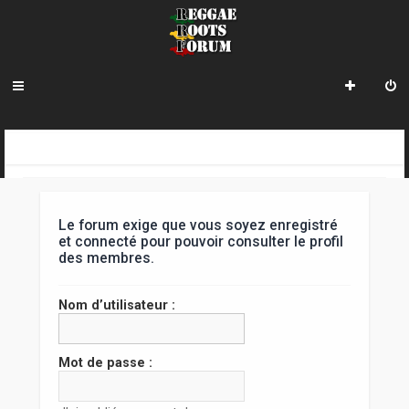
R
INDEX DU FORUM
e
c
Le forum exige que vous soyez enregistré
h
et connecté pour pouvoir consulter le profil
des membres.
e
r
Nom d’utilisateur :
c
h
Mot de passe :
e