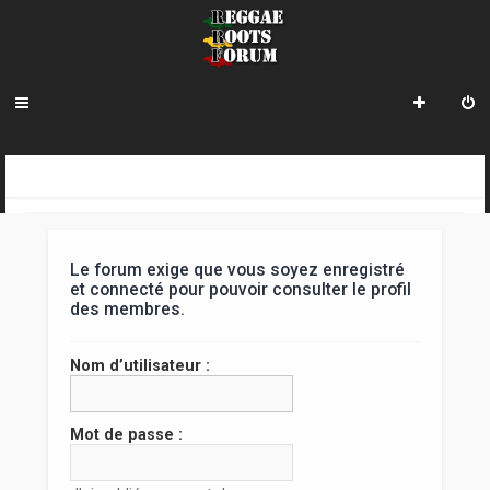
R
INDEX DU FORUM
e
c
Le forum exige que vous soyez enregistré
h
et connecté pour pouvoir consulter le profil
des membres.
e
r
Nom d’utilisateur :
c
h
Mot de passe :
e