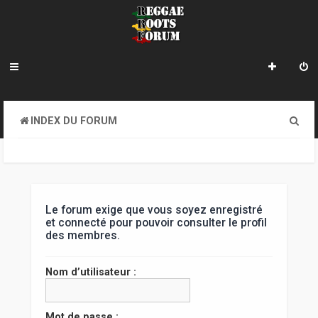
R
INDEX DU FORUM
e
c
h
e
Le forum exige que vous soyez enregistré
et connecté pour pouvoir consulter le profil
r
des membres.
c
Nom d’utilisateur :
h
e
Mot de passe :