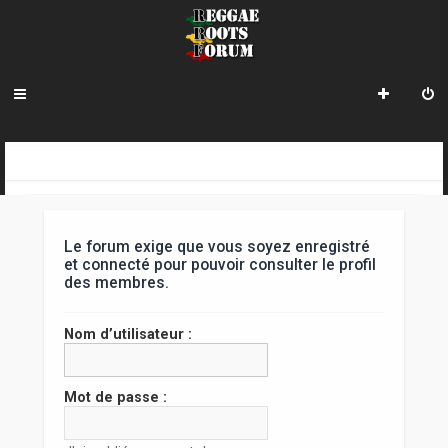
R
INDEX DU FORUM
e
c
Le forum exige que vous soyez enregistré
h
et connecté pour pouvoir consulter le profil
des membres.
e
r
Nom d’utilisateur :
c
h
Mot de passe :
e