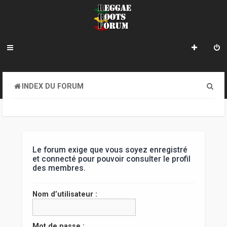
R
INDEX DU FORUM
e
c
h
e
Le forum exige que vous soyez enregistré
et connecté pour pouvoir consulter le profil
r
des membres.
c
Nom d’utilisateur :
h
e
Mot de passe :