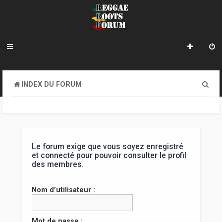
R
INDEX DU FORUM
e
c
h
e
Le forum exige que vous soyez enregistré
et connecté pour pouvoir consulter le profil
r
des membres.
c
Nom d’utilisateur :
h
e
Mot de passe :