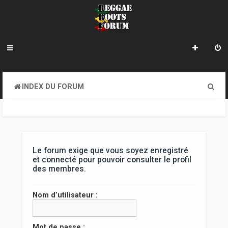
R
INDEX DU FORUM
e
c
h
e
Le forum exige que vous soyez enregistré
et connecté pour pouvoir consulter le profil
r
des membres.
c
Nom d’utilisateur :
h
e
Mot de passe :