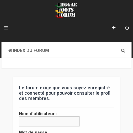
R
INDEX DU FORUM
e
c
h
e
Le forum exige que vous soyez enregistré
et connecté pour pouvoir consulter le profil
r
des membres.
c
Nom d’utilisateur :
h
e
Mot de passe :