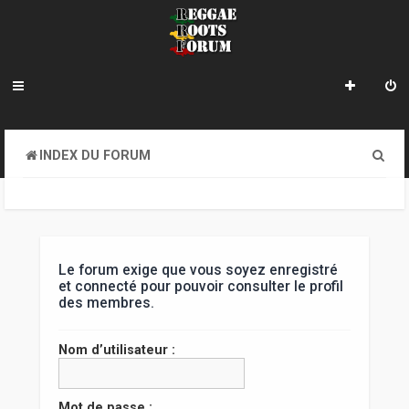
R
INDEX DU FORUM
e
c
h
e
Le forum exige que vous soyez enregistré
et connecté pour pouvoir consulter le profil
r
des membres.
c
Nom d’utilisateur :
h
e
Mot de passe :